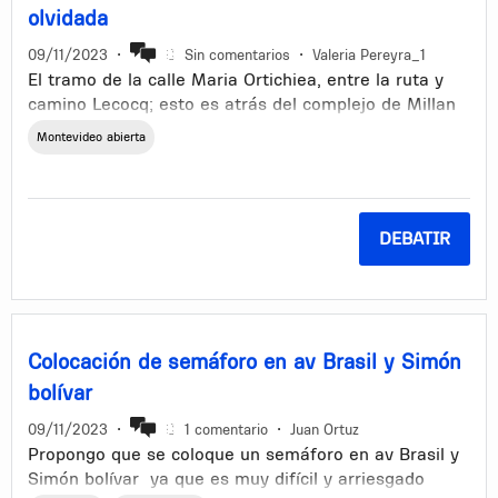
olvidada
09/11/2023
•
Sin comentarios
•
Valeria Pereyra_1
El tramo de la calle Maria Ortichiea, entre la ruta y
camino Lecocq; esto es atrás del complejo de Millan
y Lecoq esta totalmente destrozada.
Montevideo abierta
Hicieron Maria Orticochea desde la ruta Garon pero
luego se olvidaron del resto de esa calle.
Además de que el tramo que menciono queda como
DEBATIR
perdido porque la mayoria de las personas y servicios
como ambulancias, taxis, piensan que Maria
Orticochea termina en la ruta y les cuesta dar con el
otro tramo de Maria Orticochea por eso seria
oportuno cambiarle el nombre.
Colocación de semáforo en av Brasil y Simón
bolívar
09/11/2023
•
1 comentario
•
Juan Ortuz
Propongo que se coloque un semáforo en av Brasil y
Simón bolívar ya que es muy difícil y arriesgado