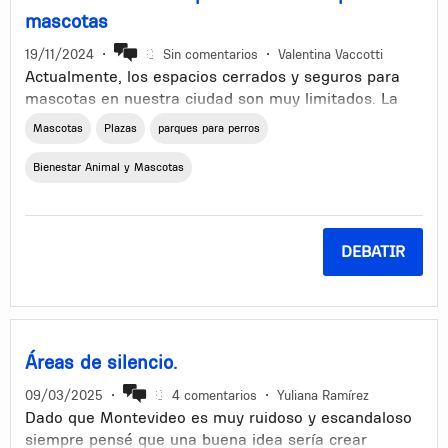
mascotas
19/11/2024
•
Sin comentarios
•
Valentina Vaccotti
Actualmente, los espacios cerrados y seguros para
mascotas en nuestra ciudad son muy limitados. La
falta de áreas específicas para mascotas
Mascotas
Plazas
parques para perros
genera varios desafíos, como la imposibilidad de que
puedan ejercitarse y socializar de forma segura.
Bienestar Animal y Mascotas
Además, esto también contribuye al deterioro de los
espacios públicos no diseñados para este uso, y
afecta a otros vecinos que desean disfrutar de esos
DEBATIR
lugares sin los disturbios que las mascotas a veces
pueden generar.
Por estas razones, quisiera proponer la creación de
más espacios cerrados dedicados a las mascotas,
como el que existe en la rambla a la altura del club
Áreas de silencio.
de golf. Creo que la plaza José María da Silva
09/03/2025
•
4 comentarios
•
Yuliana Ramírez
Paranhos es un gran ejemplo de una plaza grande en
Dado que Montevideo es muy ruidoso y escandaloso
el medio de un barrio muy populado y que
siempre pensé que una buena idea sería crear
actualmente es usada casi exclusivamente por