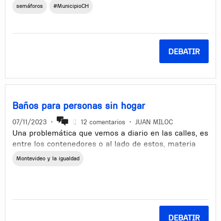
cruzar sin que los autos te pasen por encima y aparte
semáforos
#MunicipioCH
de que van a velocidades increíbles.
DEBATIR
Baños para personas sin hogar
07/11/2023
•
12 comentarios
•
JUAN MILOC
Una problemática que vemos a diario en las calles, es
entre los contenedores o al lado de estos, materia
fecal y mas habitualmente orina. En casi todas las
Montevideo y la igualdad
ocasiones quienes por necesidades que todos
tenemos como humanos recurren a estos lugares
públicos, son las personas sin hogar. También, que lo
hacen a la vista de todos en ocasiones, ya que me ha
tocado con mis hijas chicas presenciarlo.
DEBATIR