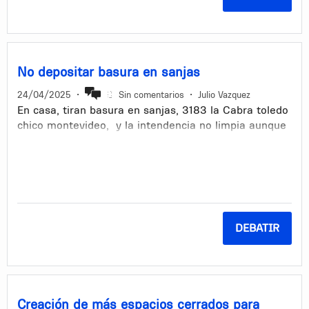
Lo primero que me motiva, es la dignidad humana de
esas personas, que no creo deban utilizar la vía
pública para hacer sus necesidades, porque esto son,
necesidades que no escapan a nadie.
No depositar basura en sanjas
La propuesta ideal sería contar con estaciones de
24/04/2025
•
Sin comentarios
•
Julio Vazquez
higiene para que puedan asearse y hacer sus
En casa, tiran basura en sanjas, 3183 la Cabra toledo
necesidades, pero con baños químicos en lugares
chico montevideo, y la intendencia no limpia aunque
estratégicos sería un gran avance.
no deverian tirarla en primera instancia.
La dignidad humana se construye entre todos y para
todos.
DEBATIR
Creación de más espacios cerrados para