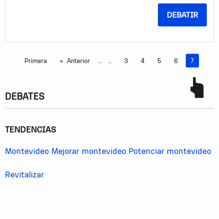
empeorando.
DEBATIR
Primera
Anterior
…
3
4
5
6
Estás en 
7
DEBATES
TENDENCIAS
Montevideo
Mejorar montevideo
Potenciar montevideo
Revitalizar