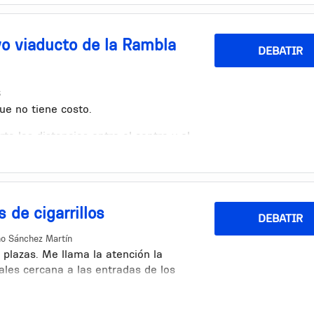
vo viaducto de la Rambla
DEBATIR
S
ue no tiene costo.
a las distancias entre el centro y el
?
s de cigarrillos
DEBATIR
no Sánchez Martín
plazas. Me llama la atención la
ales cercana a las entradas de los
 es lo más viable al menos con
olillas. Siendo que estas contaminan