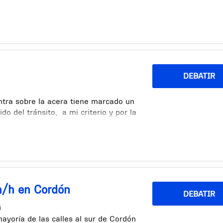
DEBATIR
2
ntra sobre la acera tiene marcado un
do del tránsito, a mi criterio y por la
 auto, creo que sería más seguro para
 contrario, de esta manera cuando un
os ciclistas de frente y no como hoy
 fuera del alcance del espejo
m/h en Cordón
DEBATIR
i
mayoría de las calles al sur de Cordón