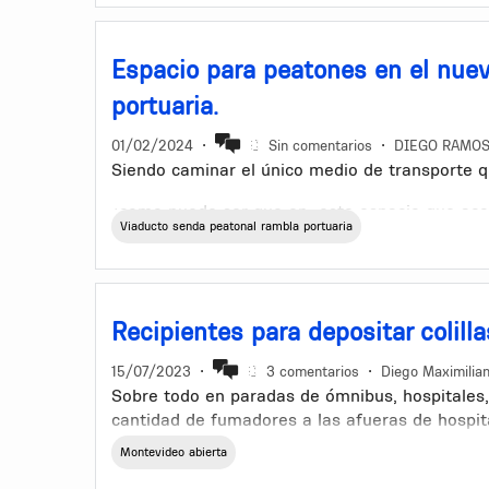
Estados de derecho.
Espacio para peatones en el nue
portuaria.
01/02/2024
•
Sin comentarios
•
DIEGO RAMO
Siendo caminar el único medio de transporte q
¿como puede ser que en este espacio que acort
Viaducto senda peatonal rambla portuaria
oeste no tenga dispuesto un espacio peatonal
Recipientes para depositar colilla
15/07/2023
•
3 comentarios
•
Diego Maximilia
Sobre todo en paradas de ómnibus, hospitales, 
cantidad de fumadores a las afueras de hospit
mismos. Se tendría que prohibir. Pero como no
Montevideo abierta
pequeños recipientes se almacenarian varias c