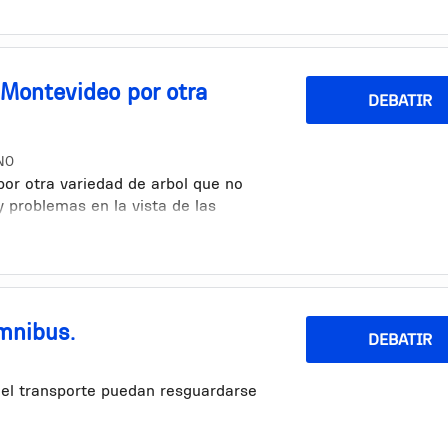
minar 1000 litros de agua solo una
 Montevideo por otra
DEBATIR
NO
or otra variedad de arbol que no
 problemas en la vista de las
l seria la mas conveniente segun el
cambio sea poco a poco, estaria
 de acuerdo.
mnibus.
DEBATIR
del transporte puedan resguardarse