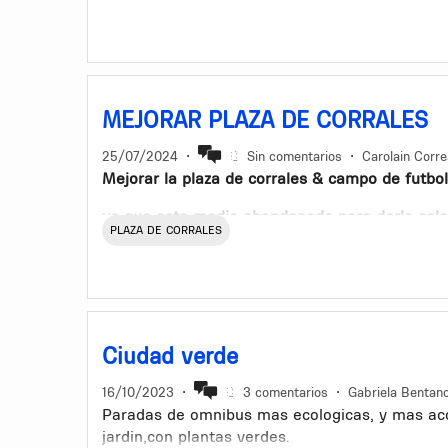
MEJORAR PLAZA DE CORRALES
25/07/2024
•
Sin comentarios
•
Carolain Corr
Mejorar la plaza de corrales & campo de futbol
ya que esta medio abandonado para darle color
PLAZA DE CORRALES
barrio.
Direccion: Camino Corrales Esquina Rio Guayas
Ciudad verde
16/10/2023
•
3 comentarios
•
Gabriela Bentan
Paradas de omnibus mas ecologicas, y mas ac
jardin,con plantas verdes.