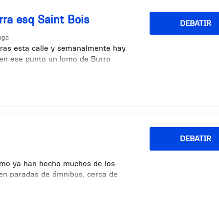
ra esq Saint Bois
DEBATIR
oga
eras esta calle y semanalmente hay
n en ese punto un lomo de Burro
DEBATIR
omo ya han hecho muchos de los
 en paradas de ómnibus, cerca de
ros educativos. Es muy molesto tener
ona en lugares así. Obviamente
es nocivo para la salud y en cuanto
 los derechos fundamentales de los