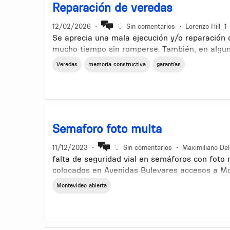
Reparación de veredas
12/02/2026
•
Sin comentarios
•
Lorenzo Hill_1
Se aprecia una mala ejecución y/o reparación 
mucho tiempo sin romperse. También, en alguno
desprolijo: mala alineación o nivelación de las
Veredas
memoria constructiva
garantías
cuadra, disparidad de colores, etc.
Se debería publicar una memoria constructiva 
nuevas y para la reparación de las existentes c
aspecto de las mismas. Métodos constructivos y
Semaforo foto multa
El contratista debería proporcionar un plazo de
duración de la vereda reparada o ejecutada nu
11/12/2023
•
Sin comentarios
•
Maximiliano De
falta de seguridad vial en semáforos con foto
¿Cuánto tiempo debería durar, sin roturas, un
colocados en Avenidas Bulevares accesos a Mo
60 k/h y 75 k/h ejemplo si conduzco mi vehícu
Si dura poco tiempo, ¿Quién paga la reparación
Montevideo abierta
cisterna cambia la luz a roja el camión puede c
a esta velocidad el camión necesita más metro
reloj temporizador antiestrés y evitar accident
vidas humanas y materiales gracias