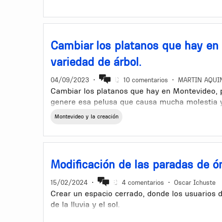
el suelo, la flora y fauna, hasta llegar a conta
colilla.
Cambiar los platanos que hay en
variedad de árbol.
04/09/2023
•
10 comentarios
•
MARTIN AQUI
Cambiar los platanos que hay en Montevideo, p
genere esa pelusa que causa mucha molestia y
personas.
Montevideo y la creación
Que personas idoneas hagan un estudio de cua
crecimiento la sombra y las raices. Aunque el 
bueno empezarlo y pienso que muchos estaran
Modificación de las paradas de ó
15/02/2024
•
4 comentarios
•
Oscar Ichuste
Crear un espacio cerrado, donde los usuarios 
de la lluvia y el sol.