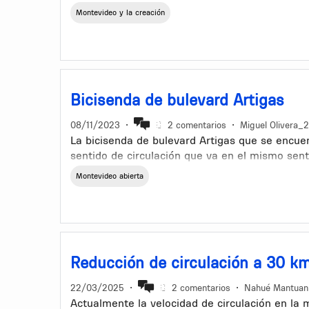
Montevideo y la creación
Bicisenda de bulevard Artigas
08/11/2023
•
2 comentarios
•
Miguel Olivera_
La bicisenda de bulevard Artigas que se encue
sentido de circulación que va en el mismo senti
experiencia de circular por esta avenida en mi
Montevideo abierta
todos que se sugiera la circulación en sentido
vehículo intenta doblar a la derecha tendrá a l
que vienen a su derecha en el mismo sentido y
Reducción de circulación a 30 k
22/03/2025
•
2 comentarios
•
Nahué Mantuan
Actualmente la velocidad de circulación en la 