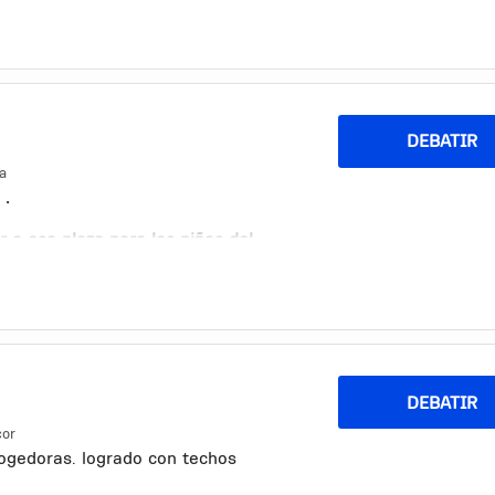
DEBATIR
ea
 .
 a esa plaza para los niños del
 .
DEBATIR
cor
ogedoras. logrado con techos