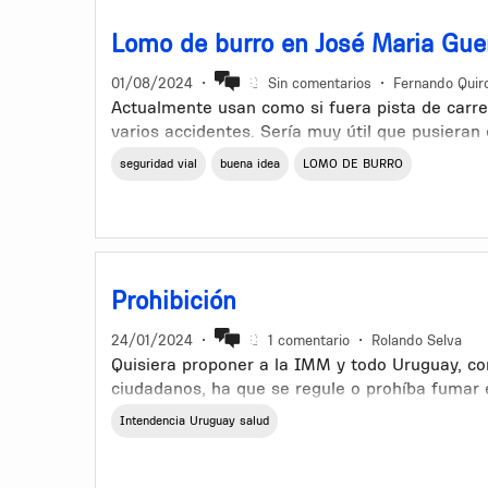
Lomo de burro en José Maria Guer
01/08/2024
•
Sin comentarios
•
Fernando Quir
Actualmente usan como si fuera pista de carr
varios accidentes. Sería muy útil que pusiera
seguridad vial
buena idea
LOMO DE BURRO
Prohibición
24/01/2024
•
1 comentario
•
Rolando Selva
Quisiera proponer a la IMM y todo Uruguay, c
ciudadanos, ha que se regule o prohíba fumar
puertas de centros de salud y puertas de cent
Intendencia Uruguay salud
que respirar el humo de lo que fuma otra pers
fumar tabaco no es un delito y es lícito, pero 
respecta el derecho a la salud forma parte de